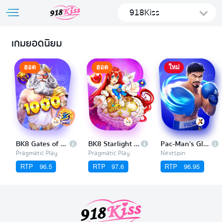
918Kiss
เกมยอดนิยม
ฮอต
ฮอต
ใหม่
BK8 Gates of Olympus 1000
BK8 Starlight Princess
Pac-Man's Glory
Pragmatic Play
Pragmatic Play
Nextspin
RTP
96.5
RTP
97.6
RTP
96.95