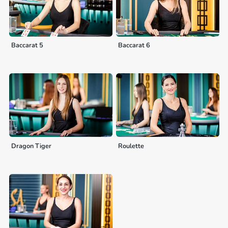
Baccarat 5
Baccarat 6
Dragon Tiger
Roulette