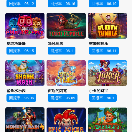
回报率
96.12
回报率
96.16
回报率
96.19
皮纳塔爆爆
邪恶鸟居
树懒掉掉乐
回报率
96.15
回报率
96.1
回报率
96.11
鲨鱼水乐园
宙斯的閃電
小丑的财宝
回报率
96.06
回报率
96.09
回报率
96.1