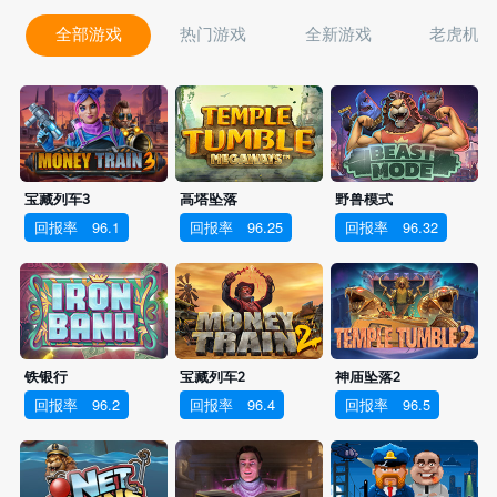
全部游戏
热门游戏
全新游戏
老虎机
宝藏列车3
高塔坠落
野兽模式
回报率
96.1
回报率
96.25
回报率
96.32
铁银行
宝藏列车2
神庙坠落2
回报率
96.2
回报率
96.4
回报率
96.5